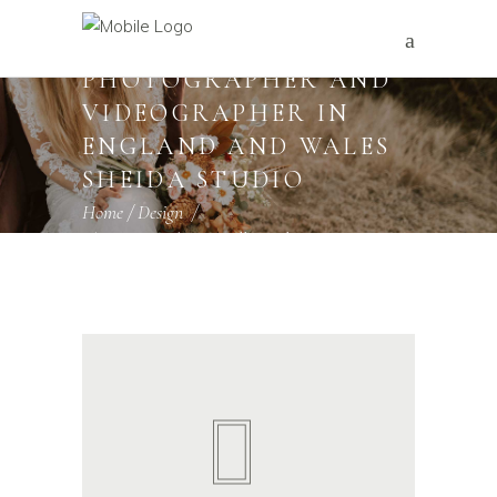
WEDDING
PHOTOGRAPHER AND
VIDEOGRAPHER IN
ENGLAND AND WALES
SHEIDA STUDIO
Home
/
Design
/
The greatest thing you’ll ever learn, is just to
love and be loved in return.