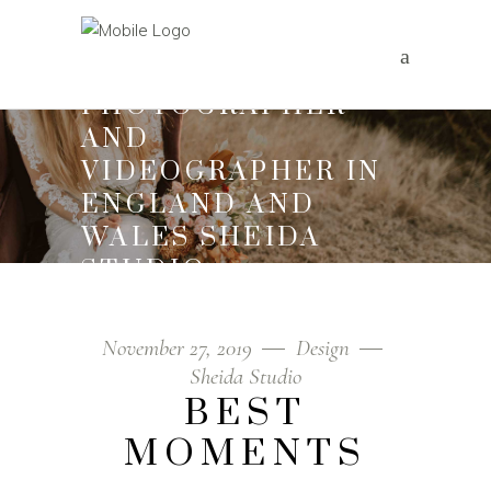
WEDDING
PHOTOGRAPHER
AND
VIDEOGRAPHER IN
ENGLAND AND
WALES SHEIDA
STUDIO
Home
/
Design
/
Best Moments
November 27, 2019
Design
Sheida Studio
BEST
MOMENTS