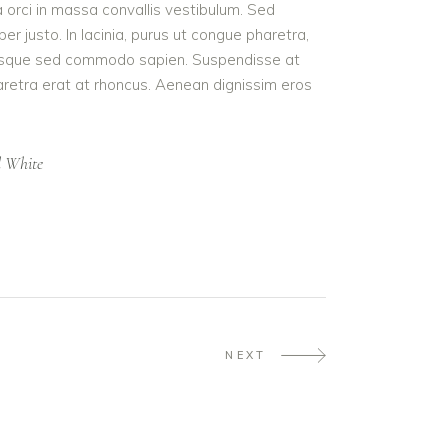
a orci in massa convallis vestibulum. Sed
r justo. In lacinia, purus ut congue pharetra,
t. Quisque sed commodo sapien. Suspendisse at
haretra erat at rhoncus. Aenean dignissim eros
d White
NEXT