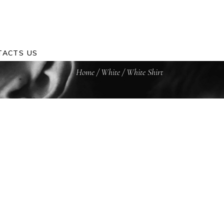
TACTS US
Home
/
White
/
White Shirt