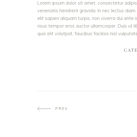
Lorem ipsum dolor sit amet, consectetur adipisc
venenatis hendrerit gravida. In nec lectus diam.
elit sapien aliquam turpis, non viverra dui ant
risus tempor eros auctor ullamcorper. Duis ut l
quis elit volutpat, faucibus facilisis nisl vulputa
CAT
PREV