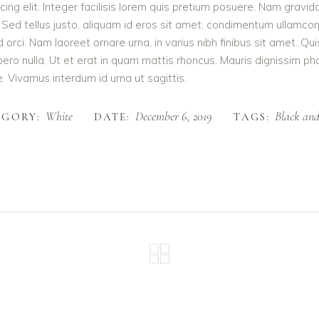
ing elit. Integer facilisis lorem quis pretium posuere. Nam gravid
 Sed tellus justo, aliquam id eros sit amet, condimentum ullamcorpe
e id orci. Nam laoreet ornare urna, in varius nibh finibus sit ame
ibero nulla. Ut et erat in quam mattis rhoncus. Mauris dignissim p
te. Vivamus interdum id urna ut sagittis.
White
December 6, 2019
Black an
EGORY:
DATE:
TAGS: