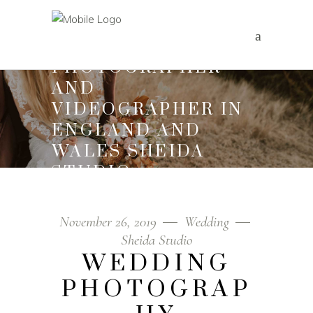
WEDDING
PHOTOGRAPHER
AND
VIDEOGRAPHER IN
ENGLAND AND
WALES SHEIDA
STUDIO
Home
/
Wedding
/
Wedding Photography
November 26, 2019
Wedding
Sheida Studio
WEDDING
PHOTOGRAP