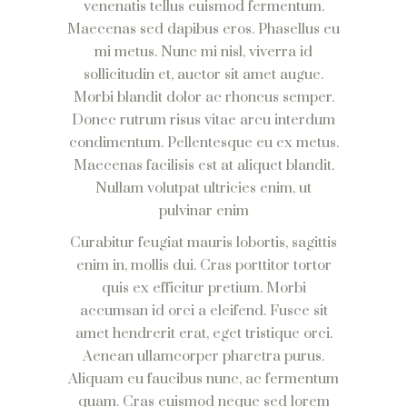
venenatis tellus euismod fermentum.
Maecenas sed dapibus eros. Phasellus eu
mi metus. Nunc mi nisl, viverra id
sollicitudin et, auctor sit amet augue.
Morbi blandit dolor ac rhoncus semper.
Donec rutrum risus vitae arcu interdum
condimentum. Pellentesque eu ex metus.
Maecenas facilisis est at aliquet blandit.
Nullam volutpat ultricies enim, ut
pulvinar enim
Curabitur feugiat mauris lobortis, sagittis
enim in, mollis dui. Cras porttitor tortor
quis ex efficitur pretium. Morbi
accumsan id orci a eleifend. Fusce sit
amet hendrerit erat, eget tristique orci.
Aenean ullamcorper pharetra purus.
Aliquam eu faucibus nunc, ac fermentum
quam. Cras euismod neque sed lorem