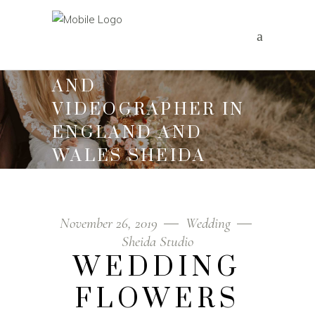
WEDDING
PHOTOGRAPHER
AND
VIDEOGRAPHER IN
ENGLAND AND
WALES SHEIDA
STUDIO
Home
/
Wedding
/
Wedding Flowers
November 26, 2019
Wedding
Sheida Studio
WEDDING
FLOWERS