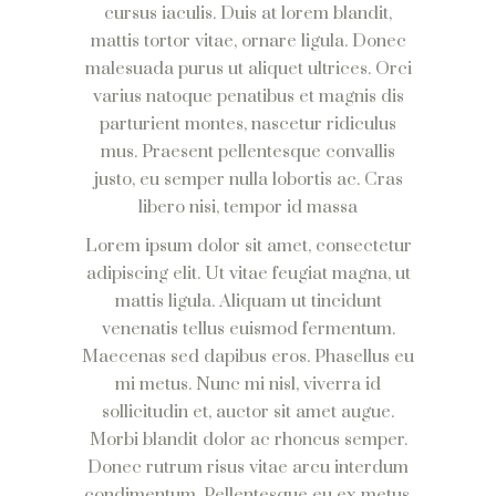
cursus iaculis. Duis at lorem blandit,
mattis tortor vitae, ornare ligula. Donec
malesuada purus ut aliquet ultrices. Orci
varius natoque penatibus et magnis dis
parturient montes, nascetur ridiculus
mus. Praesent pellentesque convallis
justo, eu semper nulla lobortis ac. Cras
libero nisi, tempor id massa
Lorem ipsum dolor sit amet, consectetur
adipiscing elit. Ut vitae feugiat magna, ut
mattis ligula. Aliquam ut tincidunt
venenatis tellus euismod fermentum.
Maecenas sed dapibus eros. Phasellus eu
mi metus. Nunc mi nisl, viverra id
sollicitudin et, auctor sit amet augue.
Morbi blandit dolor ac rhoncus semper.
Donec rutrum risus vitae arcu interdum
condimentum. Pellentesque eu ex metus.