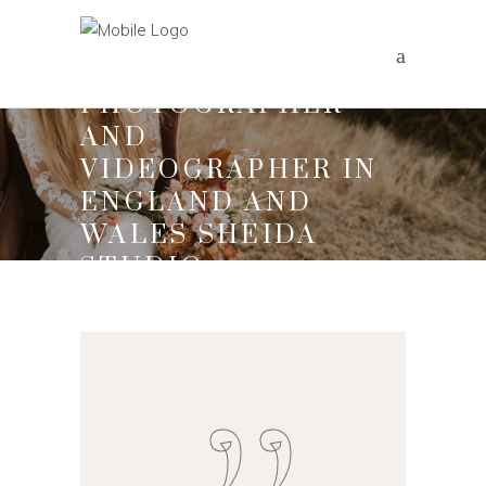
WEDDING
PHOTOGRAPHER
AND
VIDEOGRAPHER IN
ENGLAND AND
WALES SHEIDA
STUDIO
Home
/
Wedding
/
Gloria Smith