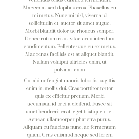
venenatis tellus euismod fermentum.
Maecenas sed dapibus eros. Phasellus eu
mi metus. Nunc mi nisl, viverra id
sollicitudin et, auctor sit amet augue.
Morbi blandit dolor ac rhoncus semper.
Donec rutrum risus vitae arcu interdum
condimentum. Pellentesque eu ex metus.
Maecenas facilisis est at aliquet blandit.
Nullam volutpat ultricies enim, ut
pulvinar enim
Curabitur feugiat mauris lobortis, sagittis
enim in, mollis dui. Cras porttitor tortor
quis ex efficitur pretium. Morbi
accumsan id orci a eleifend. Fusce sit
amet hendrerit erat, eget tristique orci.
Aenean ullamcorper pharetra purus.
Aliquam eu faucibus nunc, ac fermentum
quam. Cras euismod neque sed lorem