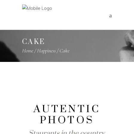
CAKE
Home
/
Happiness
/
Cake
AUTENTIC
PHOTOS
Staurants in the country.