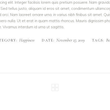
ing elit. Integer facilisis lorem quis pretium posuere. Nam gravid
 Sed tellus justo, aliquam id eros sit amet, condimentum ullamcorpe
e id orci. Nam laoreet ornare urna, in varius nibh finibus sit ame
ibero nulla. Ut et erat in quam mattis rhoncus. Mauris dignissim p
te. Vivamus interdum id urna ut sagittis.
Happiness
November 27, 2019
Be
TEGORY:
DATE:
TAGS: