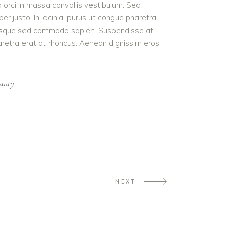
a orci in massa convallis vestibulum. Sed
r justo. In lacinia, purus ut congue pharetra,
t. Quisque sed commodo sapien. Suspendisse at
haretra erat at rhoncus. Aenean dignissim eros
auty
NEXT