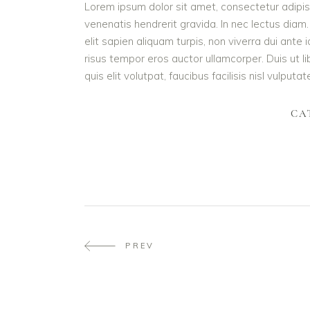
Lorem ipsum dolor sit amet, consectetur adipisc
venenatis hendrerit gravida. In nec lectus diam.
elit sapien aliquam turpis, non viverra dui ant
risus tempor eros auctor ullamcorper. Duis ut l
quis elit volutpat, faucibus facilisis nisl vulputa
CA
PREV