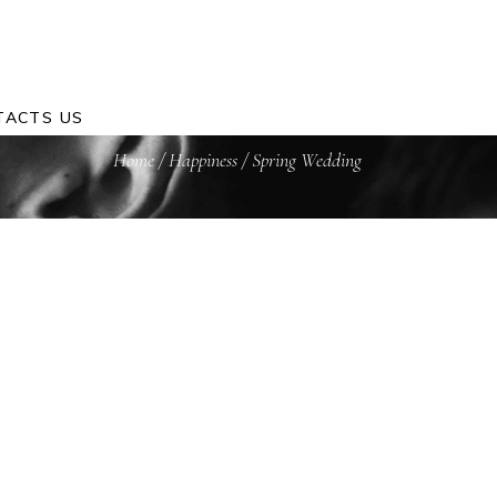
TACTS US
Home
/
Happiness
/
Spring Wedding